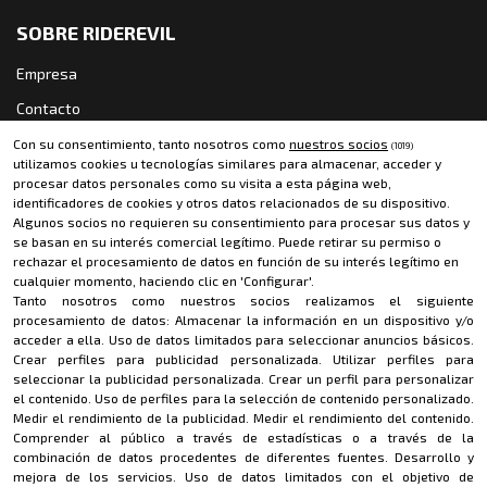
SOBRE RIDEREVIL
Empresa
Contacto
Política de cookies
Con su consentimiento, tanto nosotros como
nuestros socios
(1019)
utilizamos cookies u tecnologías similares para almacenar, acceder y
Política de privacidad
procesar datos personales como su visita a esta página web,
identificadores de cookies y otros datos relacionados de su dispositivo.
Aviso legal
Algunos socios no requieren su consentimiento para procesar sus datos y
se basan en su interés comercial legítimo. Puede retirar su permiso o
rechazar el procesamiento de datos en función de su interés legítimo en
CONTACTO
cualquier momento, haciendo clic en 'Configurar'.
Tanto nosotros como nuestros socios realizamos el siguiente
riderevil@riderevil.com
procesamiento de datos:
Almacenar la información en un dispositivo y/o
acceder a ella
.
Uso de datos limitados para seleccionar anuncios básicos
.
MÉTODOS DE PAGO
Crear perfiles para publicidad personalizada
.
Utilizar perfiles para
seleccionar la publicidad personalizada
.
Crear un perfil para personalizar
el contenido
.
Uso de perfiles para la selección de contenido personalizado
.
Medir el rendimiento de la publicidad
.
Medir el rendimiento del contenido
.
Comprender al público a través de estadísticas o a través de la
combinación de datos procedentes de diferentes fuentes
.
Desarrollo y
mejora de los servicios
.
Uso de datos limitados con el objetivo de