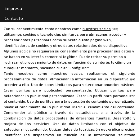
Empresa
Contacto
Política de cookies
Con su consentimiento, tanto nosotros como
nuestros socios
(1019)
utilizamos cookies u tecnologías similares para almacenar, acceder y
Política de privacidad
procesar datos personales como su visita a esta página web,
identificadores de cookies y otros datos relacionados de su dispositivo.
Aviso legal
Algunos socios no requieren su consentimiento para procesar sus datos y
se basan en su interés comercial legítimo. Puede retirar su permiso o
rechazar el procesamiento de datos en función de su interés legítimo en
CONTACTO
cualquier momento, haciendo clic en 'Configurar'.
Tanto nosotros como nuestros socios realizamos el siguiente
riderevil@riderevil.com
procesamiento de datos:
Almacenar la información en un dispositivo y/o
acceder a ella
.
Uso de datos limitados para seleccionar anuncios básicos
.
MÉTODOS DE PAGO
Crear perfiles para publicidad personalizada
.
Utilizar perfiles para
seleccionar la publicidad personalizada
.
Crear un perfil para personalizar
el contenido
.
Uso de perfiles para la selección de contenido personalizado
.
Medir el rendimiento de la publicidad
.
Medir el rendimiento del contenido
.
Comprender al público a través de estadísticas o a través de la
combinación de datos procedentes de diferentes fuentes
.
Desarrollo y
mejora de los servicios
.
Uso de datos limitados con el objetivo de
seleccionar el contenido
.
Utilizar datos de localización geográfica precisa
.
Identificar los dispositivos en función de la información solicitada
Copyright · 2022 Rider Evil / Todos los derechos reservados