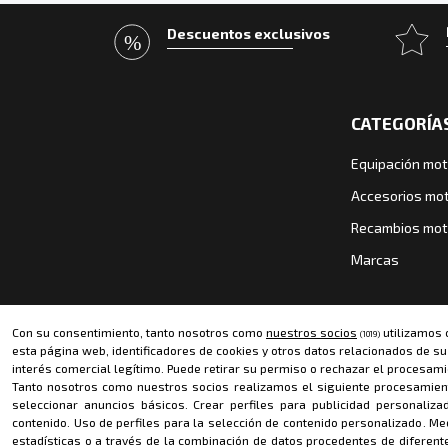
Descuentos exclusivos
CATEGORÍA
Equipación mot
Accesorios mo
Recambios mo
Marcas
Con su consentimiento, tanto nosotros como
nuestros socios
utilizamos 
(1019)
esta página web, identificadores de cookies y otros datos relacionados de s
interés comercial legítimo. Puede retirar su permiso o rechazar el procesami
Tanto nosotros como nuestros socios realizamos el siguiente procesamien
seleccionar anuncios básicos
.
Crear perfiles para publicidad personaliza
contenido
.
Uso de perfiles para la selección de contenido personalizado
.
Med
MÉTODOS DE PAGO
estadísticas o a través de la combinación de datos procedentes de diferent