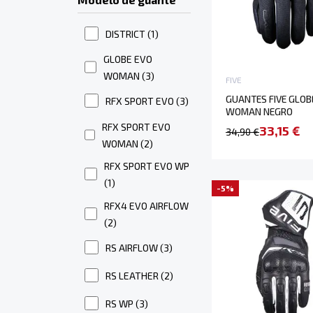
DISTRICT
(1)
GLOBE EVO
WOMAN
(3)
FIVE
GUANTES FIVE GLOB
RFX SPORT EVO
(3)
WOMAN NEGRO
RFX SPORT EVO
33,15 €
34,90 €
WOMAN
(2)
RFX SPORT EVO WP
(1)
-5%
RFX4 EVO AIRFLOW
(2)
RS AIRFLOW
(3)
RS LEATHER
(2)
RS WP
(3)