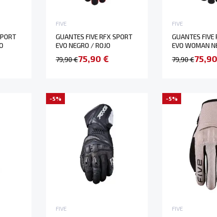
FIVE
FIVE
SPORT
GUANTES FIVE RFX SPORT
GUANTES FIVE
O
EVO NEGRO / ROJO
EVO WOMAN N
75,90 €
75,90
79,90 €
79,90 €
-5%
-5%
FIVE
FIVE