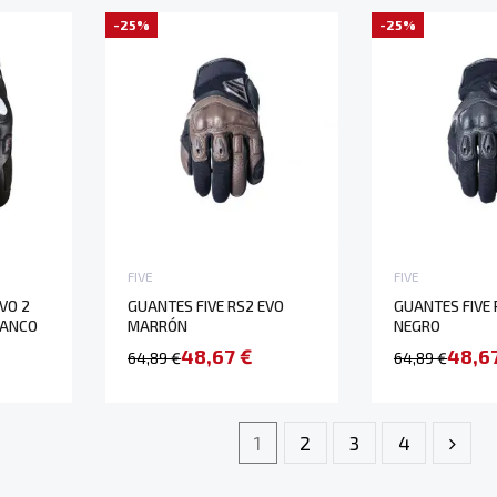
-25%
-25%
FIVE
FIVE
VO 2
GUANTES FIVE RS2 EVO
GUANTES FIVE 
LANCO
MARRÓN
NEGRO
48,67 €
48,6
64,89 €
64,89 €
1
2
3
4