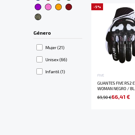
-5%
Género
Mujer
(21)
Unisex
(66)
Infantil
(1)
FIVE
GUANTES FIVE RS2 E
WOMAN NEGRO / B
66,41 €
69,90 €