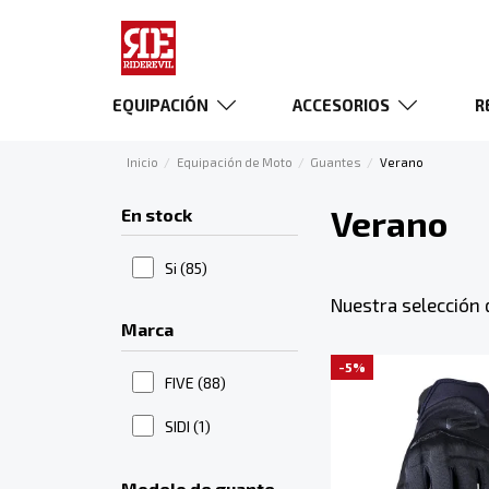
EQUIPACIÓN
ACCESORIOS
R
Inicio
Equipación de Moto
Guantes
Verano
Verano
En stock
Si
(85)
Nuestra selección 
Marca
-5%
FIVE
(88)
SIDI
(1)
Modelo de guante