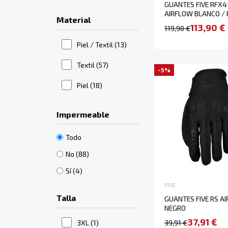
GUANTES FIVE RFX4
AIRFLOW BLANCO / 
Material
113,90 €
119,90 €
Piel / Textil
(13)
Textil
(57)
-5%
Piel
(18)
Impermeable
Todo
No
(88)
Sí
(4)
FIVE
Talla
GUANTES FIVE RS A
NEGRO
37,91 €
39,91 €
3XL
(1)