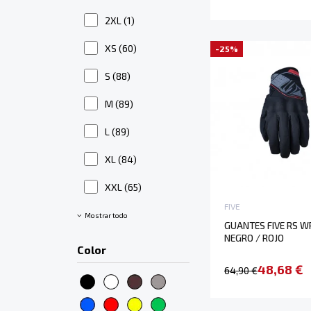
2XL
(1)
XS
(60)
-25%
S
(88)
M
(89)
L
(89)
XL
(84)
XXL
(65)
FIVE
Mostrar todo
GUANTES FIVE RS W
NEGRO / ROJO
Color
48,68 €
64,90 €