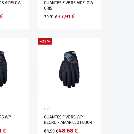
 RS AIRFLOW
GUANTES FIVE RS AIRFLOW
GRIS
 €
37,91 €
39,91 €
-25%
FIVE
 RS WP
GUANTES FIVE RS WP
NEGRO / AMARILLO FLUOR
8 €
48,68 €
64,90 €