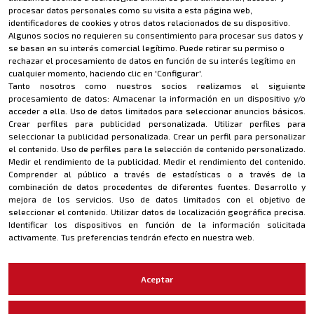
Política de privacidad
procesar datos personales como su visita a esta página web,
identificadores de cookies y otros datos relacionados de su dispositivo.
Aviso legal
Algunos socios no requieren su consentimiento para procesar sus datos y
se basan en su interés comercial legítimo. Puede retirar su permiso o
rechazar el procesamiento de datos en función de su interés legítimo en
CONTACTO
cualquier momento, haciendo clic en 'Configurar'.
Tanto nosotros como nuestros socios realizamos el siguiente
riderevil@riderevil.com
procesamiento de datos:
Almacenar la información en un dispositivo y/o
acceder a ella
.
Uso de datos limitados para seleccionar anuncios básicos
.
MÉTODOS DE PAGO
Crear perfiles para publicidad personalizada
.
Utilizar perfiles para
seleccionar la publicidad personalizada
.
Crear un perfil para personalizar
el contenido
.
Uso de perfiles para la selección de contenido personalizado
.
Medir el rendimiento de la publicidad
.
Medir el rendimiento del contenido
.
Comprender al público a través de estadísticas o a través de la
combinación de datos procedentes de diferentes fuentes
.
Desarrollo y
mejora de los servicios
.
Uso de datos limitados con el objetivo de
seleccionar el contenido
.
Utilizar datos de localización geográfica precisa
.
Identificar los dispositivos en función de la información solicitada
Copyright · 2022 Rider Evil / Todos los derechos reservados
activamente
.
Tus preferencias tendrán efecto en nuestra web.
MÉTODOS DE PAGO
Aceptar
Copyright · 2022 Rider Evil / Todos los derechos reservados