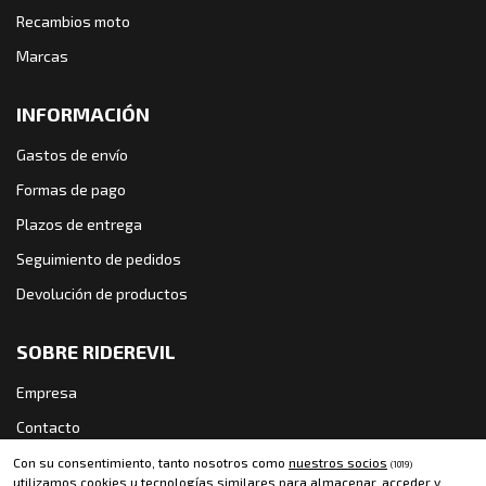
Recambios moto
Marcas
INFORMACIÓN
Gastos de envío
Formas de pago
Plazos de entrega
Seguimiento de pedidos
Devolución de productos
SOBRE RIDEREVIL
Empresa
Contacto
Política de cookies
Con su consentimiento, tanto nosotros como
nuestros socios
(1019)
utilizamos cookies u tecnologías similares para almacenar, acceder y