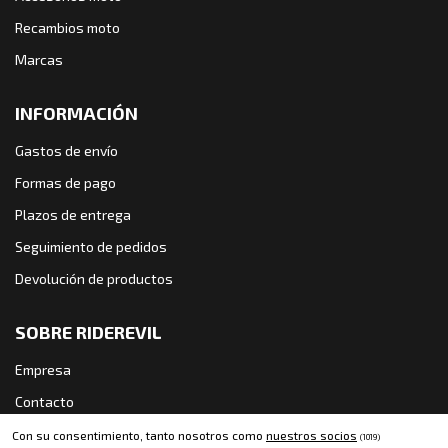
Recambios moto
Marcas
INFORMACIÓN
Gastos de envío
Formas de pago
Plazos de entrega
Seguimiento de pedidos
Devolución de productos
SOBRE RIDEREVIL
Empresa
Contacto
Política de cookies
Con su consentimiento, tanto nosotros como
nuestros socios
(1019)