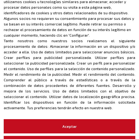
utilizamos cookies u tecnologías similares para almacenar, acceder y
Política de privacidad
procesar datos personales como su visita a esta página web,
identificadores de cookies y otros datos relacionados de su dispositivo.
Aviso legal
Algunos socios no requieren su consentimiento para procesar sus datos y
se basan en su interés comercial legítimo. Puede retirar su permiso o
rechazar el procesamiento de datos en función de su interés legítimo en
CONTACTO
cualquier momento, haciendo clic en 'Configurar'.
Tanto nosotros como nuestros socios realizamos el siguiente
riderevil@riderevil.com
procesamiento de datos:
Almacenar la información en un dispositivo y/o
acceder a ella
.
Uso de datos limitados para seleccionar anuncios básicos
.
MÉTODOS DE PAGO
Crear perfiles para publicidad personalizada
.
Utilizar perfiles para
seleccionar la publicidad personalizada
.
Crear un perfil para personalizar
el contenido
.
Uso de perfiles para la selección de contenido personalizado
.
Medir el rendimiento de la publicidad
.
Medir el rendimiento del contenido
.
Comprender al público a través de estadísticas o a través de la
combinación de datos procedentes de diferentes fuentes
.
Desarrollo y
mejora de los servicios
.
Uso de datos limitados con el objetivo de
seleccionar el contenido
.
Utilizar datos de localización geográfica precisa
.
Identificar los dispositivos en función de la información solicitada
Copyright · 2022 Rider Evil / Todos los derechos reservados
activamente
.
Tus preferencias tendrán efecto en nuestra web.
MÉTODOS DE PAGO
Aceptar
Copyright · 2022 Rider Evil / Todos los derechos reservados