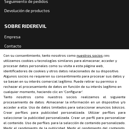
Seguimiento de pedidos
Devolución de productos
SOBRE RIDEREVIL
Empresa
Contacto
Política de cookies
Con su consentimiento, tanto nosotros como
nuestros socios
(1019)
utilizamos cookies u tecnologías similares para almacenar, acceder y
Política de privacidad
procesar datos personales como su visita a esta página web,
identificadores de cookies y otros datos relacionados de su dispositivo.
Aviso legal
Algunos socios no requieren su consentimiento para procesar sus datos y
se basan en su interés comercial legítimo. Puede retirar su permiso o
rechazar el procesamiento de datos en función de su interés legítimo en
CONTACTO
cualquier momento, haciendo clic en 'Configurar'.
Tanto nosotros como nuestros socios realizamos el siguiente
riderevil@riderevil.com
procesamiento de datos:
Almacenar la información en un dispositivo y/o
acceder a ella
.
Uso de datos limitados para seleccionar anuncios básicos
.
MÉTODOS DE PAGO
Crear perfiles para publicidad personalizada
.
Utilizar perfiles para
seleccionar la publicidad personalizada
.
Crear un perfil para personalizar
el contenido
.
Uso de perfiles para la selección de contenido personalizado
.
Medir el rendimiento de la publicidad
.
Medir el rendimiento del contenido
.