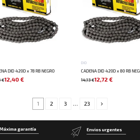
DID
NA DID 420D x 78 RB NEGRO
CADENA DID 420D x 80 RB NE
12,40 €
12,72 €
8 €
14,13 €
1
2
3
…
23
Máxima garantía
Envios urgentes