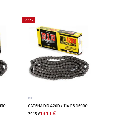
-10%
DID
GRO
CADENA DID 420D x 114 RB NEGRO
18,13 €
20,15 €