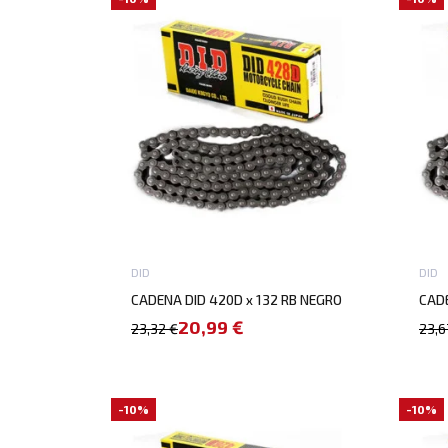
DID
DID
CADENA DID 420D x 132 RB NEGRO
CADE
20,99 €
23,32 €
23,6
-10%
-10%