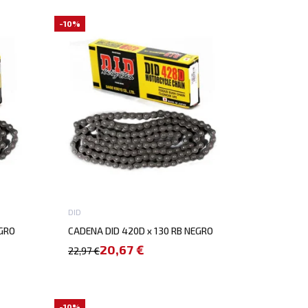
-10%
DID
EGRO
CADENA DID 420D x 130 RB NEGRO
20,67 €
22,97 €
-10%