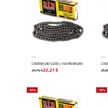
DID
DID
CADENA DID 420D x 140 RB NEGRO
CADE
22,27 €
24,74 €
25,8
-10%
-10%