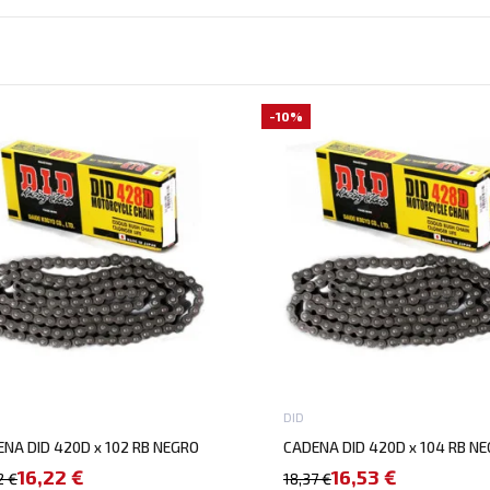
-10%
DID
NA DID 420D x 102 RB NEGRO
CADENA DID 420D x 104 RB N
16,22 €
16,53 €
2 €
18,37 €