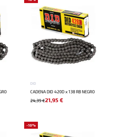
DID
EGRO
CADENA DID 420D x 138 RB NEGRO
21,95 €
24,39 €
-10%