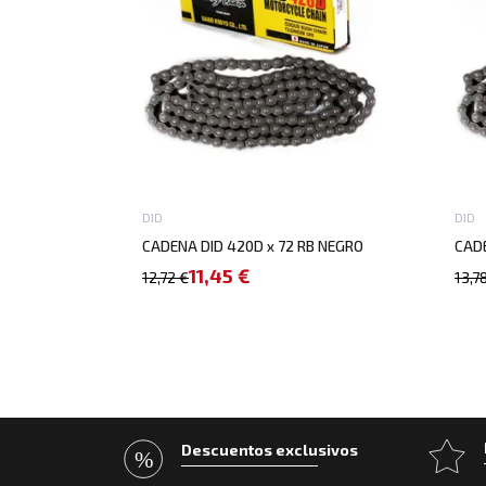
DID
DID
CADENA DID 420D x 72 RB NEGRO
CADE
11,45 €
12,72 €
13,7
Descuentos exclusivos