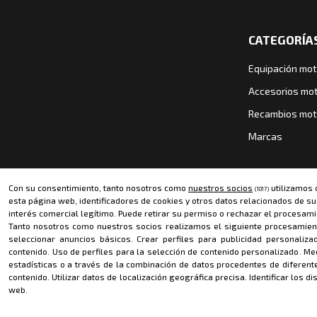
CATEGORÍA
Equipación mot
Accesorios mo
Recambios mo
Marcas
Con su consentimiento, tanto nosotros como
nuestros socios
utilizamos 
(1017)
esta página web, identificadores de cookies y otros datos relacionados de s
interés comercial legítimo. Puede retirar su permiso o rechazar el procesami
Tanto nosotros como nuestros socios realizamos el siguiente procesamien
seleccionar anuncios básicos
.
Crear perfiles para publicidad personaliza
contenido
.
Uso de perfiles para la selección de contenido personalizado
.
Med
MÉTODOS DE PAGO
estadísticas o a través de la combinación de datos procedentes de diferent
contenido
.
Utilizar datos de localización geográfica precisa
.
Identificar los d
Le informamos que nuestro centro logístico permanecerá c
web.