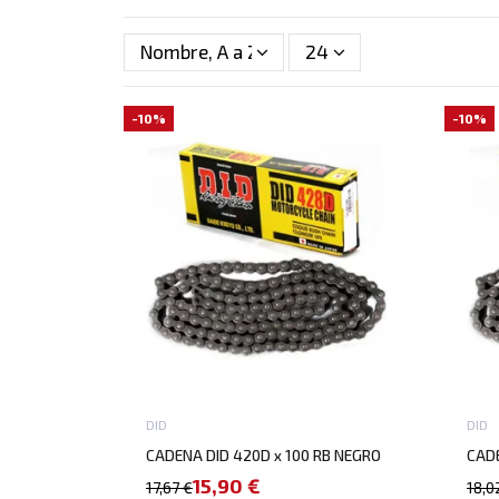
Nombre, A a Z
24
-10%
-10%
DID
DID
CADENA DID 420D x 100 RB NEGRO
CADE
15,90 €
17,67 €
18,0