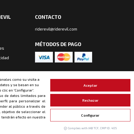
EVIL
CONTACTO
riderevil@riderevil.com
MÉTODOS DE PAGO
ies
cidad
onales como su visita a
 datos y se basan en su
Aceptar
clic en 'Configurar'.
so de datos limitados para
Rechazar
erfil para personalizar el
der al público a través de
der Evil / Todos los derechos reservados
 objetivo de seleccionar el
Configurar
 tendrán efecto en nuestra
didos recibidos en este intervalo de fechas serán enviados
Complies with IAB TCF, CMP ID: 405