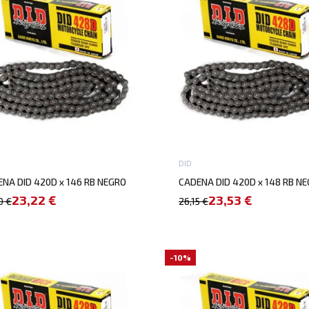
DID
NA DID 420D x 146 RB NEGRO
CADENA DID 420D x 148 RB N
23,22 €
23,53 €
0 €
26,15 €
-10%