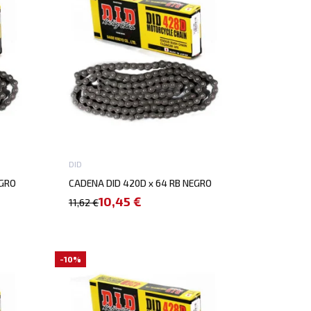
DID
EGRO
CADENA DID 420D x 64 RB NEGRO
10,45 €
11,62 €
-10%