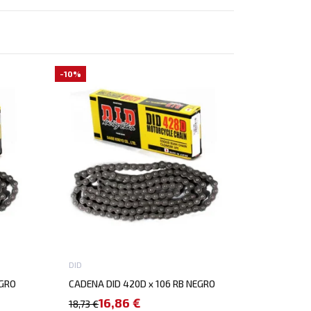
-10%
DID
EGRO
CADENA DID 420D x 106 RB NEGRO
16,86 €
18,73 €