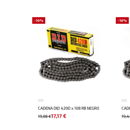
-10%
-10%
DID
DID
CADENA DID 420D x 108 RB NEGRO
CADE
17,17 €
19,08 €
19,4