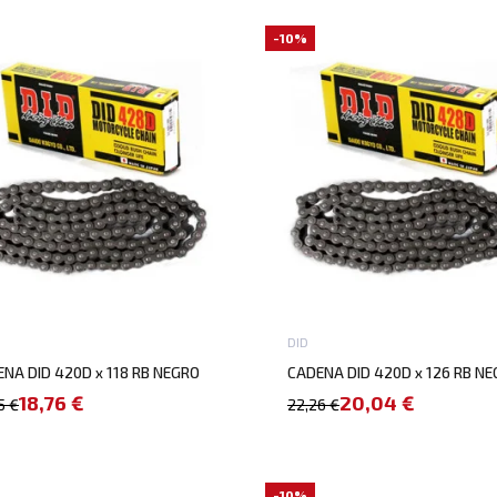
-10%
DID
NA DID 420D x 118 RB NEGRO
CADENA DID 420D x 126 RB N
18,76 €
20,04 €
5 €
22,26 €
-10%