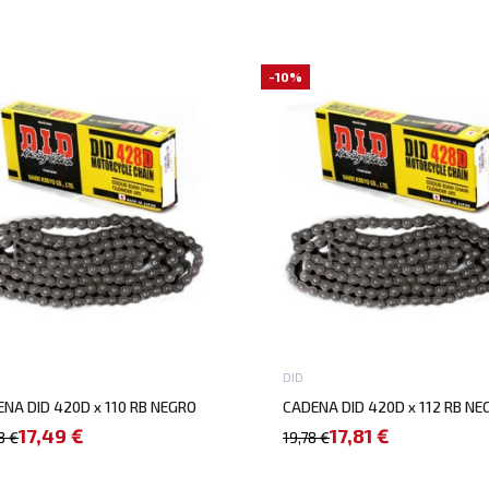
-10%
DID
NA DID 420D x 110 RB NEGRO
CADENA DID 420D x 112 RB NE
17,49 €
17,81 €
3 €
19,78 €