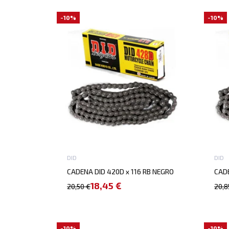
-10%
-10%
DID
DID
CADENA DID 420D x 116 RB NEGRO
CADE
18,45 €
20,50 €
20,8
-10%
-10%